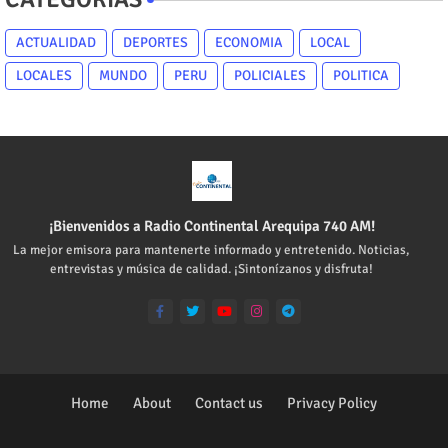
ACTUALIDAD
DEPORTES
ECONOMIA
LOCAL
LOCALES
MUNDO
PERU
POLICIALES
POLITICA
¡Bienvenidos a Radio Continental Arequipa 740 AM!
La mejor emisora para mantenerte informado y entretenido. Noticias,
entrevistas y música de calidad. ¡Sintonízanos y disfruta!
Home
About
Contact us
Privacy Policy
Design by -
Blogger Templates
| Distributed by
Blogger Templates