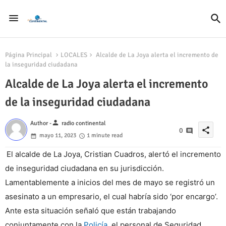
Página Principal
LOCALES
Alcalde de La Joya alerta el incremento de
la inseguridad ciudadana
Alcalde de La Joya alerta el incremento
de la inseguridad ciudadana
person
Author -
radio continental
share
0
mayo 11, 2023
1 minute read
El alcalde de La Joya, Cristian Cuadros, alertó el incremento
de inseguridad ciudadana en su jurisdicción.
Lamentablemente a inicios del mes de mayo se registró un
asesinato a un empresario, el cual habría sido ‘por encargo’.
Ante esta situación señaló que están trabajando
conjuntamente con la
Policía
, el personal de Seguridad