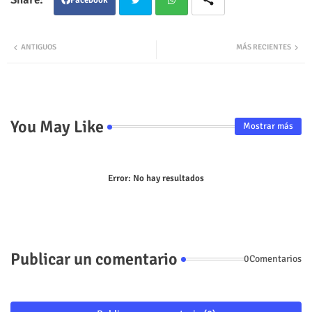
Twit
Wha
ANTIGUOS
MÁS RECIENTES
ter
tsap
p
You May Like
Mostrar más
Error:
No hay resultados
Publicar un comentario
0Comentarios